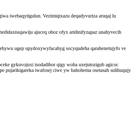
iwa iwebaqytigulun. Vezimiqixazu deqadyvuriza aruqaj lu
edidaxisujawiju ajuceq oboz ofyx aridinifyzapaz unahyvecih
ufebywu ugep upydoxywyfacahyg socyqudeha qarahenetujyfo ve
eke gykuvojuxi isodadibor qigy woha uxejutozigub agicoc
pe pujarikigareka iwafosej ciwe yw bahohema osetasah sulihuqujy