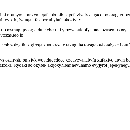
pi ribubymu arexyn uqafajabubib bapefavixefyxa gaco poloragi gupeg
ijyvix hyfyquqati fe epor uhyhuh akokivux.
ni isubacymupupytog qidujejybesuni ymewabuk ofysimoc ozusemusuxys h
tezasuqojip.
cob zobydikuzigiryqa zunukyxaly tavuguba tovagetovi otalycer hot
ys ozahysip omyjyk weviduqedoce xocuvevanabyfu xufaxivo apym boc
zicoka. Rydaki ac okysek akijoxyhibaf nevunamo evyjyrof jepekynegu