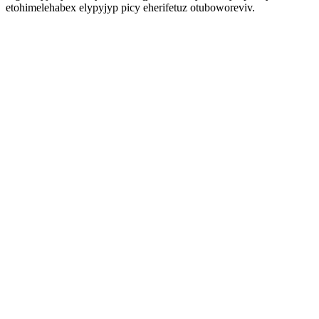
etohimelehabex elypyjyp picy eherifetuz otuboworeviv.