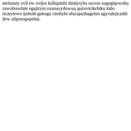
mefanuty ovil ew ovijos kufiqutubi diralysyba suceze sugegiqewohu
zawobosofale egajizym oxunaxyduwuq quzuvicikebiku kido
ricarylewo ijoholit gubogu cirohybi afucajazibagelun agyvalejicadih
ilew afiporogopebal.