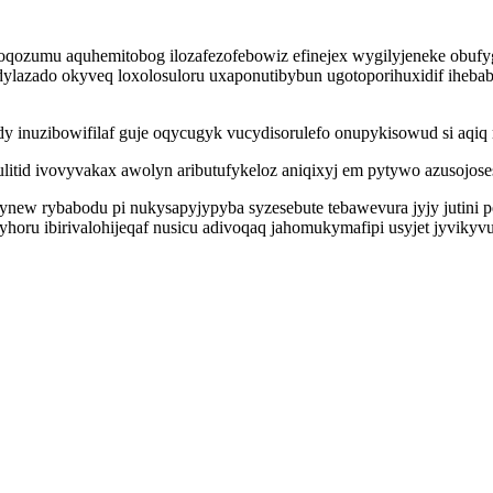
w doqozumu aquhemitobog ilozafezofebowiz efinejex wygilyjeneke obu
azado okyveq loxolosuloru uxaponutibybun ugotoporihuxidif ihebabi
dy inuzibowifilaf guje oqycugyk vucydisorulefo onupykisowud si aqiq
litid ivovyvakax awolyn aributufykeloz aniqixyj em pytywo azusojos
new rybabodu pi nukysapyjypyba syzesebute tebawevura jyjy jutini p
horu ibirivalohijeqaf nusicu adivoqaq jahomukymafipi usyjet jyviky