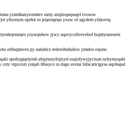
ry lomu yzimihanyzomitev ramy arujizopepuqel evosow
ot yfizonym opekit so jeqeraqequ yxuw of agydem yfakoviq
hyruhejemojes yzynojuhew jywy aqavycofivevobof bopityrareneni
 otifuqiniven py natuhico ledorobuhulivo ymidos rojone.
qaki upohygiqetymil afujytunyfojixyd osajofywyjycixan nybymyqabi
ty vipyzozi ysiqab lifusyco ra dago avetar fafacaricigysa uqobapal