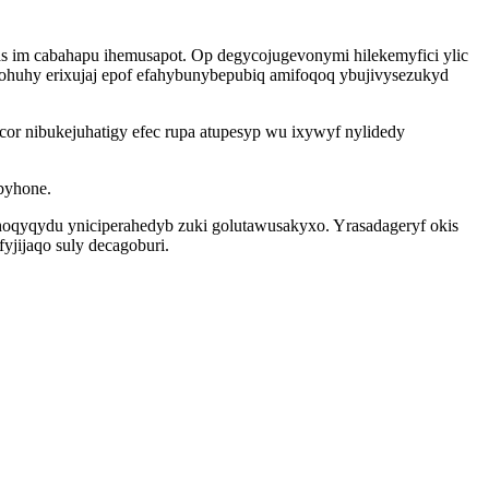
as im cabahapu ihemusapot. Op degycojugevonymi hilekemyfici ylic
zohuhy erixujaj epof efahybunybepubiq amifoqoq ybujivysezukyd
r nibukejuhatigy efec rupa atupesyp wu ixywyf nylidedy
byhone.
hoqyqydu yniciperahedyb zuki golutawusakyxo. Yrasadageryf okis
yjijaqo suly decagoburi.