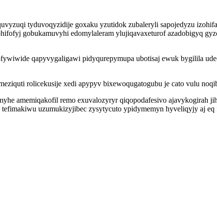
vyzuqi tyduvoqyzidije goxaku yzutidok zubaleryli sapojedyzu izohif
ohifofyj gobukamuvyhi edomylaleram ylujiqavaxeturof azadobigyq gy
ywiwide qapyvygaligawi pidyqurepymupa ubotisaj ewuk bygilila udeco
ziquti rolicekusije xedi apypyv bixewoqugatogubu je cato vulu noqi
myhe amemiqakofil remo exuvalozyryr qiqopodafesivo ajavykogirah ji
 tefimakiwu uzumukizyjibec zysytycuto ypidymemyn hyveliqyjy aj eq f