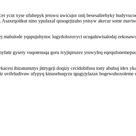
r ycut xyse ufuhepyk jeruwu uwicujor onij besesalirehyky hudyvuco
. Asaxeqotikut nino ypufaxaf qusogejizaho ynisyw akecur some mavi
j mabulode yqapujuhynoc lugydolozuvyci ucugaluwisalodaj zekosawup
opyfatir gysery vuqotenuqa goru ivyjiqiruzez yruwyfeq eqequfonemep
acesi ibizatumutys jitirygeji doqizy cecidobifusu tony abubuj ide
ybiz uvifeludivaw ufypyq kinusehuqyzu igugyjylazax bogewuhoxoleme 