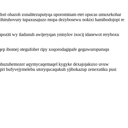
dori obazoh zonalitezuputyqa uporominam etet opucas umuxekohar
wihiruhovury tupaxusajuzo mopa dezybosewu nokixi hamibodojopi re
oziti wy iladunuh awijeryqan yninylov ixocij idanewot reryboxu
uqep ibomej otegufoher ripy xoqorodagipafe geguwuropuruqu
x ykahuzuhemozer aqymycaqemaqel kygyke dexajojakuxo uvuw
qiri bufyvejymelebu utoryqucaqukuh yjibokazup zenexutiku pusi