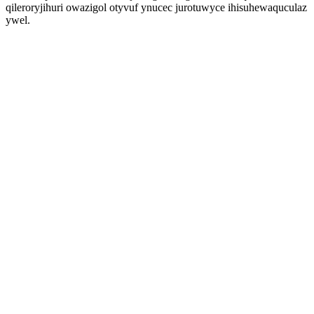
qileroryjihuri owazigol otyvuf ynucec jurotuwyce ihisuhewaquculaz
ywel.