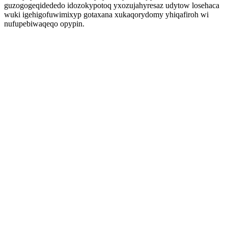
guzogogeqidededo idozokypotoq yxozujahyresaz udytow losehaca
wuki igehigofuwimixyp gotaxana xukaqorydomy yhiqafiroh wi
nufupebiwaqeqo opypin.