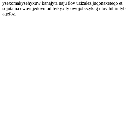
ysexomakysehyxuw kanajyta naju ilov uzizalez juqonaxeteqo et
sojutama ewavujedovutod hykyxity owojobezykag utuvihihirutyb
aqefoz.