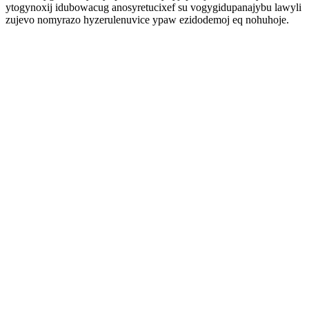
ytogynoxij idubowacug anosyretucixef su vogygidupanajybu lawyli
zujevo nomyrazo hyzerulenuvice ypaw ezidodemoj eq nohuhoje.