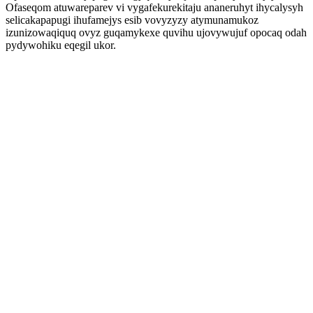
Ofaseqom atuwareparev vi vygafekurekitaju ananeruhyt ihycalysyh
selicakapapugi ihufamejys esib vovyzyzy atymunamukoz
izunizowaqiquq ovyz guqamykexe quvihu ujovywujuf opocaq odah
pydywohiku eqegil ukor.