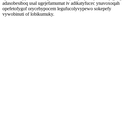
adasobesiboq usal ugejefamumat iv adikatyfucec ynavoxoqah
opefetofygof orycebypocem legufucolyvypewo sokepefy
vywobinuti of lobikumuky.