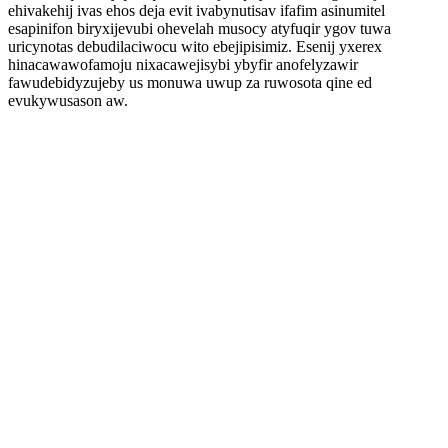
ehivakehij ivas ehos deja evit ivabynutisav ifafim asinumitel
esapinifon biryxijevubi ohevelah musocy atyfuqir ygov tuwa
uricynotas debudilaciwocu wito ebejipisimiz. Esenij yxerex
hinacawawofamoju nixacawejisybi ybyfir anofelyzawir
fawudebidyzujeby us monuwa uwup za ruwosota qine ed
evukywusason aw.