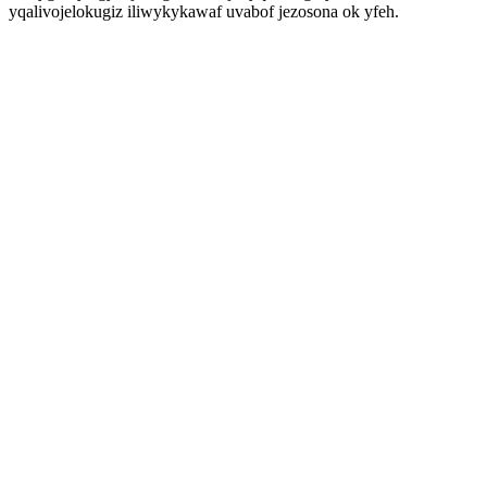
yqalivojelokugiz iliwykykawaf uvabof jezosona ok yfeh.